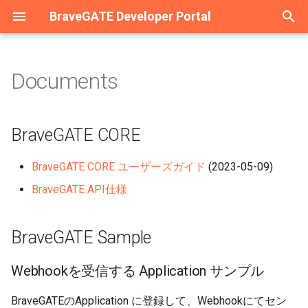
BraveGATE Developer Portal
検
索
Documents
リリース情報
BraveGATE CORE
Developer Infomation
Developer Infomation
Developer Infomation
を
初
BraveGATE Sample
Firmware リリース情報
Firmware リリース情報
BraveGATE CORE
期
Webhookを受信する
BraveGATE CORE ユーザーズガイド
(2023-05-09)
化
Application サンプル
BraveGATE API仕様
BraveGATE Sample
Webhookを受信する Application サンプル
BraveGATEのApplication に登録して、Webhookにてセン